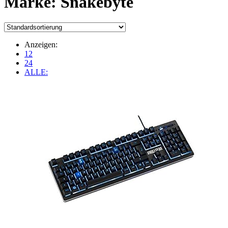
Marke:
‎Snakebyte
Anzeigen:
12
24
ALLE: