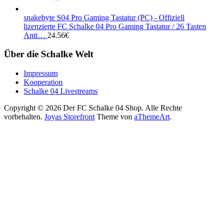
snakebyte S04 Pro Gaming Tastatur (PC) - Offiziell
lizenzierte FC Schalke 04 Pro Gaming Tastatur / 26 Tasten
Anti…
24.56
€
Über die Schalke Welt
Impressum
Kooperation
Schalke 04 Livestreams
Copyright © 2026 Der FC Schalke 04 Shop. Alle Rechte
vorbehalten.
Joyas Storefront
Theme von
aThemeArt
.