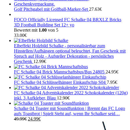
Golf Pitchgabel mit Golfball-Marker-Set
27.63
€
FOCO Officially Licensed FC Schalke 04 BRXLZ Bricks
3D Football Building Set 12+ yo
Bewertet mit
1.00
von 5
33.00
€
Elbeffekt Holzbild Schalke - personalisierbar zum
Hinstellen/Aufhängen optional beleuchtet, Fan Geschenk mit
Spruch auf Holz - Aufsteller Dekoration - persönliches
Geschenk
12.99
€
FC Schalke 04 Brick Mannschaftsbus/Bus 24805
24.95
€
FC Schalke 04 Schlüsselhänger Einkaufschip S04
7.95
€
FC Schalke 04 Adventskalender 2022 Schokokalender (120g)
inkl. 3 Aufkleber, Blau
12.90
€
Schalke 04 Toaster mit Soundfunktion | Brennt das FC Logo
aufs Toastbrot | Spielt Steht auf, wenn Ihr Schalker seid…
Ursprünglicher
Aktueller
49.99
€
24.99
€
Preis
Preis
war:
ist: