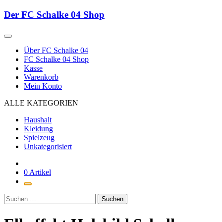
Zum
Der FC Schalke 04 Shop
Inhalt
springen
Über FC Schalke 04
FC Schalke 04 Shop
Kasse
Warenkorb
Mein Konto
ALLE KATEGORIEN
Haushalt
Kleidung
Spielzeug
Unkategorisiert
0 Artikel
Suchen
nach: