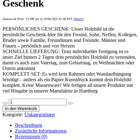
Geschenk
Amazon.de Price:
12.99
€
(as of 10/04/2025 01:48 PST-
Details
)
PERSÖNLICHES GESCHENK: Unser Holzbild ist die
persönliche Geschenk-Idee für den Freund, Sohn, Neffen, Kollegen,
Bruder sowie Familie, Freundinnen und Freunde, Männer und
Frauen – persönlich und von Herzen
SCHNELLE LIEFERUNG: Trotz individueller Fertigung ist es
unser Ziel binnen 2 Tagen dein persönliches Holzbild zu versenden,
damit es auch zum Vatertag, zum Geburtstag, zu Weihnachten oder
Ostern ankommt
KOMPLETT SET: Es wird kein Rahmen oder Wandaufhängung
benötigt – anders als ein Papier Kunstdruck kommt dein Holzbild
komplett. Keine Massenware! Wir fertigen all unsere Produkte mit
viel Hingabe in unserer Manufaktur in Hamburg
Elbeffekt
Holzbild
In den Warenkorb
Schalke
Kategorie:
Unkategorisiert
-
personalisierbar
Beschreibung
zum
Zusätzliche Informationen
Hinstellen/Aufhängen
Rezensionen (0)