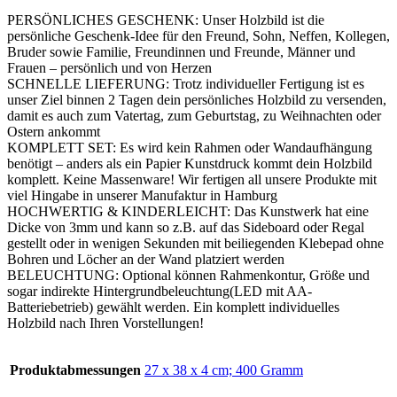
optional
beleuchtet,
PERSÖNLICHES GESCHENK: Unser Holzbild ist die
Fan
persönliche Geschenk-Idee für den Freund, Sohn, Neffen, Kollegen,
Geschenk
Bruder sowie Familie, Freundinnen und Freunde, Männer und
mit
Frauen – persönlich und von Herzen
Spruch
SCHNELLE LIEFERUNG: Trotz individueller Fertigung ist es
auf
unser Ziel binnen 2 Tagen dein persönliches Holzbild zu versenden,
Holz
damit es auch zum Vatertag, zum Geburtstag, zu Weihnachten oder
-
Ostern ankommt
Aufsteller
KOMPLETT SET: Es wird kein Rahmen oder Wandaufhängung
Dekoration
benötigt – anders als ein Papier Kunstdruck kommt dein Holzbild
-
komplett. Keine Massenware! Wir fertigen all unsere Produkte mit
persönliches
viel Hingabe in unserer Manufaktur in Hamburg
Geschenk
HOCHWERTIG & KINDERLEICHT: Das Kunstwerk hat eine
Menge
Dicke von 3mm und kann so z.B. auf das Sideboard oder Regal
gestellt oder in wenigen Sekunden mit beiliegenden Klebepad ohne
Bohren und Löcher an der Wand platziert werden
BELEUCHTUNG: Optional können Rahmenkontur, Größe und
sogar indirekte Hintergrundbeleuchtung(LED mit AA-
Batteriebetrieb) gewählt werden. Ein komplett individuelles
Holzbild nach Ihren Vorstellungen!
Produktabmessungen
‎27 x 38 x 4 cm; 400 Gramm