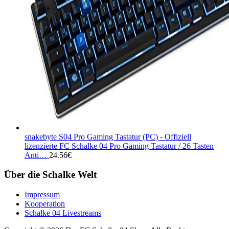
snakebyte S04 Pro Gaming Tastatur (PC) - Offiziell
lizenzierte FC Schalke 04 Pro Gaming Tastatur / 26 Tasten
Anti…
24.56
€
Über die Schalke Welt
Impressum
Kooperation
Schalke 04 Livestreams