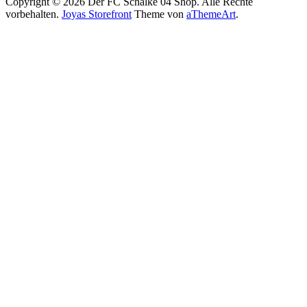
Copyright © 2026 Der FC Schalke 04 Shop. Alle Rechte
vorbehalten.
Joyas Storefront
Theme von
aThemeArt
.