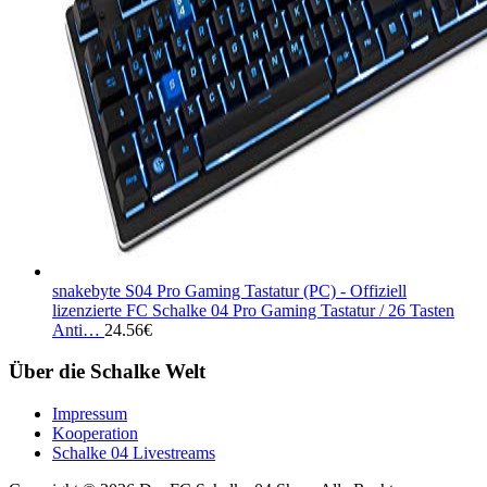
snakebyte S04 Pro Gaming Tastatur (PC) - Offiziell
lizenzierte FC Schalke 04 Pro Gaming Tastatur / 26 Tasten
Anti…
24.56
€
Über die Schalke Welt
Impressum
Kooperation
Schalke 04 Livestreams