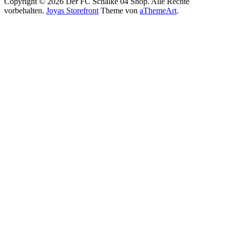
Copyright © 2026 Der FC Schalke 04 Shop. Alle Rechte
vorbehalten.
Joyas Storefront
Theme von
aThemeArt
.