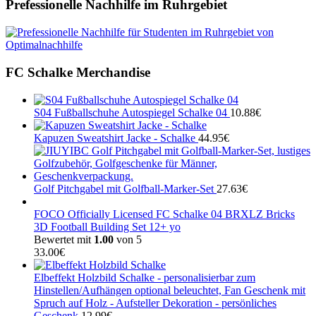
Prefessionelle Nachhilfe im Ruhrgebiet
FC Schalke Merchandise
S04 Fußballschuhe Autospiegel Schalke 04
10.88
€
Kapuzen Sweatshirt Jacke - Schalke
44.95
€
Golf Pitchgabel mit Golfball-Marker-Set
27.63
€
FOCO Officially Licensed FC Schalke 04 BRXLZ Bricks
3D Football Building Set 12+ yo
Bewertet mit
1.00
von 5
33.00
€
Elbeffekt Holzbild Schalke - personalisierbar zum
Hinstellen/Aufhängen optional beleuchtet, Fan Geschenk mit
Spruch auf Holz - Aufsteller Dekoration - persönliches
Geschenk
12.99
€