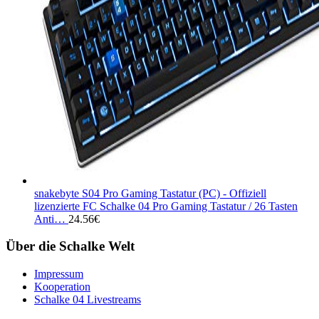
snakebyte S04 Pro Gaming Tastatur (PC) - Offiziell
lizenzierte FC Schalke 04 Pro Gaming Tastatur / 26 Tasten
Anti…
24.56
€
Über die Schalke Welt
Impressum
Kooperation
Schalke 04 Livestreams