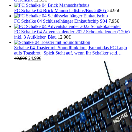
FC Schalke 04 Brick Mannschaftsbus/Bus 24805
24.95
€
FC Schalke 04 Schlüsselhänger Einkaufschip S04
7.95
€
FC Schalke 04 Adventskalender 2022 Schokokalender (120g)
inkl. 3 Aufkleber, Blau
12.90
€
Schalke 04 Toaster mit Soundfunktion | Brennt das FC Logo
aufs Toastbrot | Spielt Steht auf, wenn Ihr Schalker seid…
Ursprünglicher
Aktueller
49.99
€
24.99
€
Preis
Preis
war:
ist:
49.99€
24.99€.