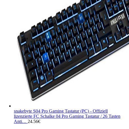
snakebyte S04 Pro Gaming Tastatur (PC) - Offiziell
lizenzierte FC Schalke 04 Pro Gaming Tastatur / 26 Tasten
Anti…
24.56
€