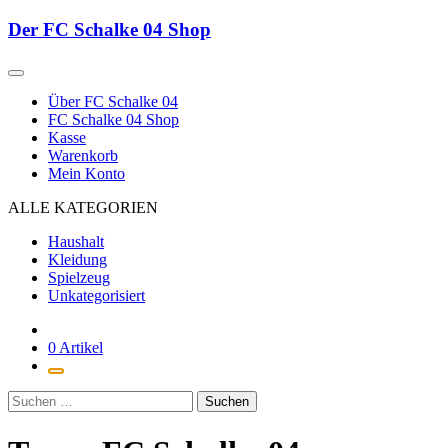
Zum
Der FC Schalke 04 Shop
Inhalt
springen
Über FC Schalke 04
FC Schalke 04 Shop
Kasse
Warenkorb
Mein Konto
ALLE KATEGORIEN
Haushalt
Kleidung
Spielzeug
Unkategorisiert
0 Artikel
Suchen
nach: