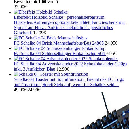
Bewertet mit
1.00
von 5
33.00
€
Elbeffekt Holzbild Schalke - personalisierbar zum
Hinstellen/Aufhängen optional beleuchtet, Fan Geschenk mit
Spruch auf Holz - Aufsteller Dekoration - persönliches
Geschenk
12.99
€
FC Schalke 04 Brick Mannschaftsbus/Bus 24805
24.95
€
FC Schalke 04 Schlüsselhänger Einkaufschip S04
7.95
€
FC Schalke 04 Adventskalender 2022 Schokokalender (120g)
inkl. 3 Aufkleber, Blau
12.90
€
Schalke 04 Toaster mit Soundfunktion | Brennt das FC Logo
aufs Toastbrot | Spielt Steht auf, wenn Ihr Schalker seid…
Ursprünglicher
Aktueller
49.99
€
24.99
€
Preis
Preis
war:
ist:
49.99€
24.99€.