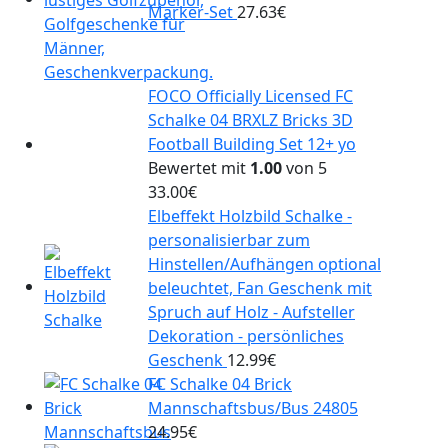
Marker-Set
27.63
€
FOCO Officially Licensed FC
Schalke 04 BRXLZ Bricks 3D
Football Building Set 12+ yo
Bewertet mit
1.00
von 5
33.00
€
Elbeffekt Holzbild Schalke -
personalisierbar zum
Hinstellen/Aufhängen optional
beleuchtet, Fan Geschenk mit
Spruch auf Holz - Aufsteller
Dekoration - persönliches
Geschenk
12.99
€
FC Schalke 04 Brick
Mannschaftsbus/Bus 24805
24.95
€