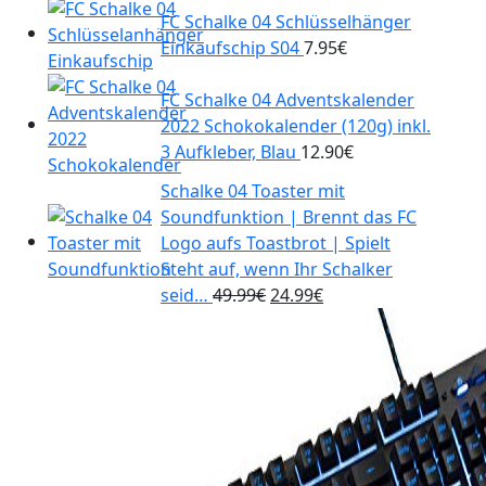
FC Schalke 04 Schlüsselhänger
Einkaufschip S04
7.95
€
FC Schalke 04 Adventskalender
2022 Schokokalender (120g) inkl.
3 Aufkleber, Blau
12.90
€
Schalke 04 Toaster mit
Soundfunktion | Brennt das FC
Logo aufs Toastbrot | Spielt
Steht auf, wenn Ihr Schalker
Ursprünglicher
Aktueller
seid…
49.99
€
24.99
€
Preis
Preis
war:
ist:
49.99€
24.99€.