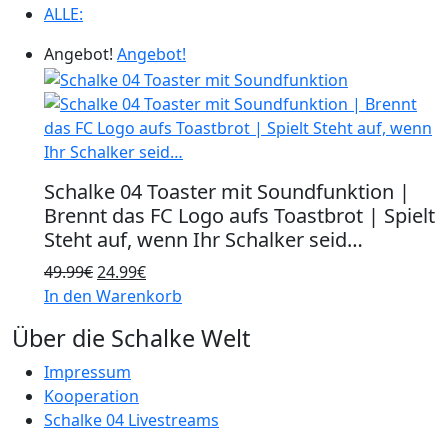
ALLE:
Angebot!
Angebot!
Schalke 04 Toaster mit Soundfunktion |
Brennt das FC Logo aufs Toastbrot | Spielt
Steht auf, wenn Ihr Schalker seid…
Ursprünglicher
Aktueller
49.99
€
24.99
€
Preis
Preis
In den Warenkorb
war:
ist:
Über die Schalke Welt
49.99€
24.99€.
Impressum
Kooperation
Schalke 04 Livestreams