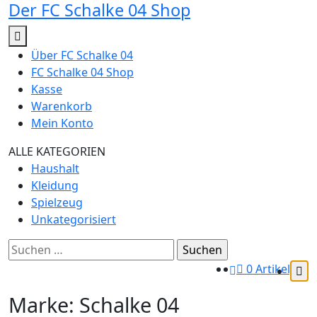
Der FC Schalke 04 Shop
Zum
Inhalt
springen
Über FC Schalke 04
FC Schalke 04 Shop
Kasse
Warenkorb
Mein Konto
ALLE KATEGORIEN
Haushalt
Kleidung
Spielzeug
Unkategorisiert
Suchen
nach:
0 Artikel
Marke:
‎Schalke 04