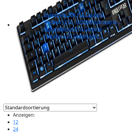
snakebyte S04 Pro Gaming
Tastatur (PC) - Offiziell lizenzierte
FC Schalke 04 Pro Gaming
Tastatur / 26 Tasten Anti…
24.56
€
Anzeigen:
12
24