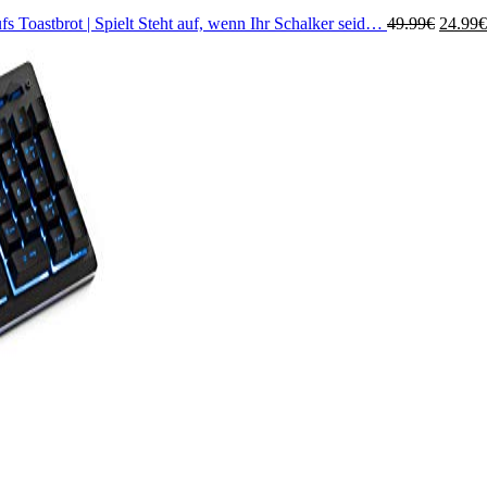
Ursprü
s Toastbrot | Spielt Steht auf, wenn Ihr Schalker seid…
49.99
€
24.99
€
Preis
war:
49.99€