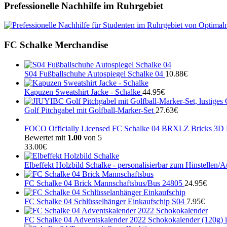
Prefessionelle Nachhilfe im Ruhrgebiet
FC Schalke Merchandise
S04 Fußballschuhe Autospiegel Schalke 04
10.88
€
Kapuzen Sweatshirt Jacke - Schalke
44.95
€
Golf Pitchgabel mit Golfball-Marker-Set
27.63
€
FOCO Officially Licensed FC Schalke 04 BRXLZ Bricks 3D Fo
Bewertet mit
1.00
von 5
33.00
€
Elbeffekt Holzbild Schalke - personalisierbar zum Hinstellen/
FC Schalke 04 Brick Mannschaftsbus/Bus 24805
24.95
€
FC Schalke 04 Schlüsselhänger Einkaufschip S04
7.95
€
FC Schalke 04 Adventskalender 2022 Schokokalender (120g) in