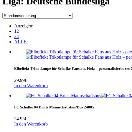
Liga:
‎Deutsche Bundesliga
Anzeigen:
12
24
ALLE:
Elbeffekt Trikotlampe für Schalke Fans aus Holz – personalisierbares 
29.99
€
In den Warenkorb
FC Schalke 04 Brick Mannschaftsbus/Bus 24805
24.95
€
In den Warenkorb