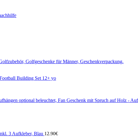
otball Building Set 12+ yo
Aufhängen optional beleuchtet, Fan Geschenk mit Spruch auf Holz - Auf
kl. 3 Aufkleber, Blau
12.90
€