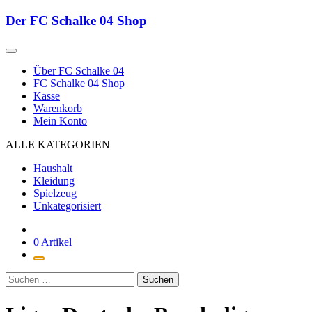
Zum
Der FC Schalke 04 Shop
Inhalt
springen
Über FC Schalke 04
FC Schalke 04 Shop
Kasse
Warenkorb
Mein Konto
ALLE KATEGORIEN
Haushalt
Kleidung
Spielzeug
Unkategorisiert
0 Artikel
Suchen
nach: